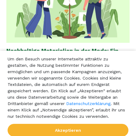
Nachhaltige Materialien in der Mode: Ein
Blick auf umweltfreundliche Alternativen
Um den Besuch unserer Internetseite attraktiv zu
gestalten, die Nutzung bestimmter Funktionen zu
Die Modebranche erlebt einen bedeutenden Wandel.
ermöglichen und um passende Kampagnen anzuzeigen,
Nachhaltige Materialien, die nicht nur die Umwelt
verwenden wir sogenannte Cookies. Cookies sind kleine
schonen, sondern auch die Lebensbedingungen der
Textdateien, die automatisch auf eurem Endgerät
Menschen verbessern, die an ihrer Herstellung
gespeichert werden. Ein Klick auf „Akzeptieren“ erlaubt
beteiligt sind, rücken in den Vordergrund. Von
uns diese Datenverarbeitung sowie die Weitergabe an
Bambus bis hin zu Bio-Baumwolle, Tencel und Hanf –
Drittanbieter gemäß unserer
Datenschutzerklärung
. Mit
das Interesse an umweltfreundlichen Materialien, die
einem Klick auf „Notwendige akzeptieren”, erlaubt ihr uns
weniger Ressourcen verbrauchen, nimmt stetig zu.
nur technisch notwendige Cookies zu verwenden.
Erfahre mehr
Akzeptieren