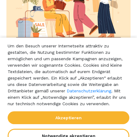
Um den Besuch unserer Internetseite attraktiv zu
Dein Stil, deine Wahl: Nachhaltige Fashion
gestalten, die Nutzung bestimmter Funktionen zu
Accessoires
ermöglichen und um passende Kampagnen anzuzeigen,
verwenden wir sogenannte Cookies. Cookies sind kleine
Ethisch und umweltfreundlich hergestellte Fashion
Textdateien, die automatisch auf eurem Endgerät
Accessoires wie Schuhe oder Taschen sind nicht nur
gespeichert werden. Ein Klick auf „Akzeptieren“ erlaubt
ein Ausdruck von Stil, sondern auch ein klares
uns diese Datenverarbeitung sowie die Weitergabe an
Statement für Umwelt- und Sozialverträglichkeit. In
Drittanbieter gemäß unserer
Datenschutzerklärung
. Mit
diesem Artikel erfährst du, wie du mit nachhaltigen
einem Klick auf „Notwendige akzeptieren”, erlaubt ihr uns
Accessoires deinen persönlichen Stil unterstreichen
nur technisch notwendige Cookies zu verwenden.
kannst.
Erfahre mehr
Akzeptieren
Notwendige akzeptieren