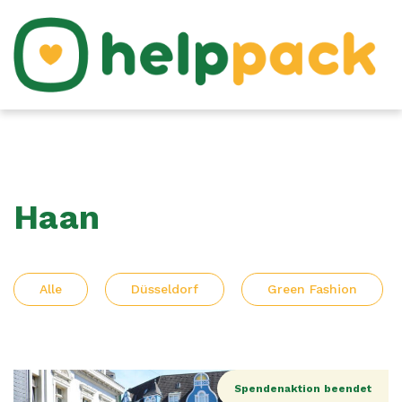
Haan
Alle
Düsseldorf
Green Fashion
Spendenaktion beendet