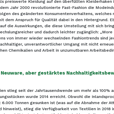
ls preiswerte Kleidung auf den überfüllten Kleiderhaken
dem Jahr 2000 revolutionierte Fast-Fashion die Modeindus
olgen des geänderten Konsumentenverhaltens, welches 
t dem Anspruch für Qualität dabei in den Hintergrund. E
f die Auswirkungen, die diese Umstellung mit sich bring
chslungsreicher und dadurch leichter zugänglich: „More 
s von immer wieder wechselnden Fashiontrends sind jed
achhaltiger, unverantwortlicher Umgang mit nicht erneue
hen Chemikalien und Arbeit in unzumutbaren Arbeitsbedi
Neuware, aber gestärktes Nachhaltigkeitsbew
lien stieg seit der Jahrtausendwende um mehr als 100% a
dungsstücken wurde 2014 erreicht.
Obwohl die Inlandsprod
t 6.000 Tonnen gesunken ist (was auf die Abnahme der Att
hinweist), stieg die Verfügbarkeit von Textilien in 2018