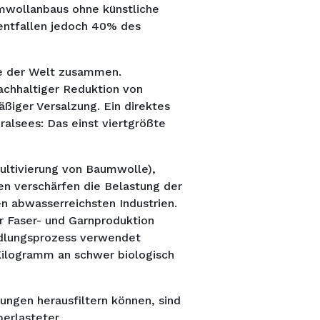
mwollanbaus ohne künstliche
entfallen jedoch 40% des
te der Welt zusammen.
achhaltiger Reduktion von
iger Versalzung. Ein direktes
alsees: Das einst viertgrößte
Kultivierung von Baumwolle),
en verschärfen die Belastung der
n abwasserreichsten Industrien.
r Faser- und Garnproduktion
redlungsprozess verwendet
Kilogramm an schwer biologisch
ungen herausfiltern können, sind
berlasteter