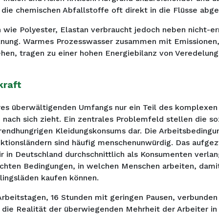
ie chemischen Abfallstoffe oft direkt in die Flüsse abgel
 wie Polyester, Elastan verbraucht jedoch neben nicht-e
nung.
Warmes Prozesswasser zusammen mit Emissionen, 
ehen, tragen zu einer hohen Energiebilanz von Veredelun
kraft
res überwältigenden Umfangs nur ein Teil des komplexen
 nach sich zieht. Ein zentrales Problemfeld stellen die s
rendhungrigen Kleidungskonsums dar. Die Arbeitsbedingu
oduktionsländern sind häufig menschenunwürdig. Das auf
r in Deutschland durchschnittlich als Konsumenten verlan
echten Bedingungen, in welchen Menschen arbeiten, damit
blingsläden kaufen können.
rbeitstagen, 16 Stunden mit geringen Pausen, verbunden 
die Realität der überwiegenden Mehrheit der Arbeiter in 