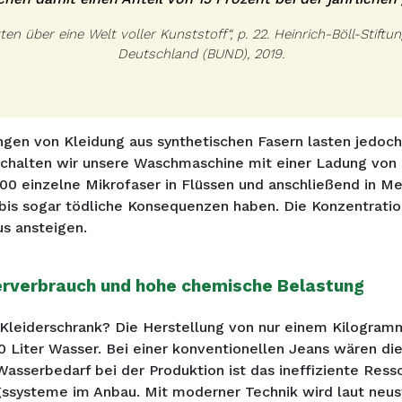
ten über eine Welt voller Kunststoff“, p. 22. Heinrich-Böll-Stif
Deutschland (BUND), 2019.
en von Kleidung aus synthetischen Fasern lasten jedoch 
 Schalten wir unsere Waschmaschine mit einer Ladung von
000 einzelne Mikrofaser in Flüssen und anschließend in 
bis sogar tödliche Konsequenzen haben. Die Konzentratio
s ansteigen.
rverbrauch und hohe chemische Belastung
m Kleiderschrank? Die Herstellung von nur einem Kilogra
 Liter Wasser. Bei einer konventionellen Jeans wären dies
asserbedarf bei der Produktion ist das ineffiziente Re
ssysteme im Anbau. Mit moderner Technik wird laut neus