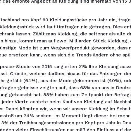
r das erhöhte Angebot an Kleidung sind innerhalb von 15
utschland pro Kopf 60 Kleidungsstücke pro Jahr ein, trage
Kleidungsstück wird laut Umfragen nie getragen. Dies ents
chrank lassen. Zählt man Kleidung, die seltener als alle
hinzu, kommt man auf zwei Milliarden Stück Kleidung, d
 Günstige Mode ist zum Wegwerfprodukt geworden, dass 
ue ersetzen kann, wenn sich die Trends ändern ohne spür
ace-Studie von 2015 rangierten 21% Ihre Kleidung aussc
asst. Gründe, welche darüber hinaus für das Entsorgen de
ehr gefällt (64%), aus der Mode gekommen ist (40%), od
frageergebnisse zeigten auf, dass 68% von uns in Deutsc
dung getauscht hat. 88% haben zum Zeitpunkt der Befrag
r jeder Vierte achtete beim Kauf von Kleidung auf Nachh
r. Dabei könnten wir, wenn wir unsere Kleidung im Schnitt
sstoß um 24% senken. Im Moment liegt dieser bei mehr 
 ca. 3% der Treibhausgasemissionen pro Kopf pro Jahr in De
gegen vieler Einschätzungen nur mäßigen Einfluss auf da