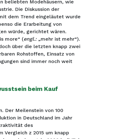
 in beliebten Modehäusern, wie
trie. Die Diskussion der
mit dem Trend eingeläutet wurde
benso die Erarbeitung von
en würde, gerichtet wären.
is more“ (
engl.:
„mehr ist mehr“).
och über die letzten knapp zwei
rbaren Rohstoffen, Einsatz von
ngungen sind immer noch weit
usstsein beim Kauf
n.
Der Meilenstein von 100
uktion in Deutschland im Jahr
raktivität des
 im Vergleich z 2015 um knapp