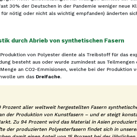
st 30% der Deutschen in der Pandemie weniger neue Kle
ht für nötig oder nicht als wichtig empfanden) änderten s
tik durch Abrieb von synthetischen Fasern
Produktion von Polyester diente als Treibstoff für das e
idung besteht aus oder wurde zumindest aus Teilmengen d
ie Menge an CO2-Emmisionen, welche bei der Produktion v
umwolle um das
Dreifache
.
 Prozent aller weltweit hergestellten Fasern synthetisch
an der Produktion von Kunstfasern – und er steigt kons
arkt. Zu 94 Prozent wird das Material in Asien produziert
te der produzierten Polyesterfasern findet sich in unserer
achen damit einen Anteil von 15 Prozent bei der jährlichen