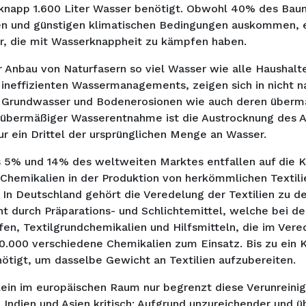
napp 1.600 Liter Wasser benötigt. Obwohl 40% des Bau
n und günstigen klimatischen Bedingungen auskommen, 
r, die mit Wasserknappheit zu kämpfen haben.
Anbau von Naturfasern so viel Wasser wie alle Haushal
ineffizienten Wassermanagements, zeigen sich in nicht n
Grundwasser und Bodenerosionen wie auch deren übermäß
 übermäßiger Wasserentnahme ist die Austrocknung des Ar
r ein Drittel der ursprünglichen Menge an Wasser.
ls 5% und 14% des weltweiten Marktes entfallen auf die 
Chemikalien in der Produktion von herkömmlichen Textili
In Deutschland gehört die Veredelung der Textilien zu de
 durch Präparations- und Schlichtemittel, welche bei de
fen, Textilgrundchemikalien und Hilfsmitteln, die im Ve
0.000 verschiedene Chemikalien zum Einsatz. Bis zu ein 
ötigt, um dasselbe Gewicht an Textilien aufzubereiten.
in im europäischen Raum nur begrenzt diese Verunreinig
 Indien und Asien kritisch: Aufgrund unzureichender und ü